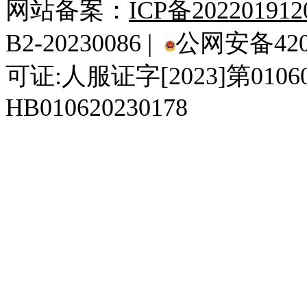
网站备案：
ICP备20220191
B2-20230086 |
公网安备4201
可证:人服证字[2023]第010
HB010620230178
929人才网
929招聘网
南方人才网
919人才网
939人才网
520人才
92
联合人才网
联合招聘网
888人才网
163人才网
163招聘网
985人才网
21
同城招聘网
毕业生求职网
域名抢注网
招聘人才网
中国直聘网
中国人才招聘网
中
直聘招聘网
人才网
武汉人才网
520人才网
28人才网
最新招聘信息
最