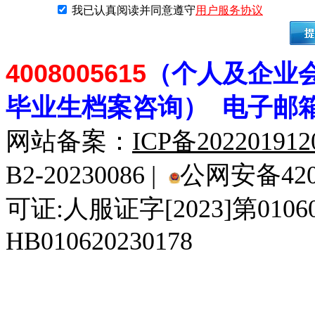
我已认真阅读并同意遵守
用户服务协议
4008005615
（个人及企业
毕业生档案
咨
询） 电子邮
网站备案：
ICP备20220191
B2-20230086 |
公网安备4201
可证:人服证字[2023]第010
HB010620230178
929人才网
929招聘网
南方人才网
919人才网
939人才网
520人才
92
联合人才网
联合招聘网
888人才网
163人才网
163招聘网
985人才网
21
同城招聘网
毕业生求职网
域名抢注网
招聘人才网
中国直聘网
中国人才招聘网
中
直聘招聘网
人才网
武汉人才网
520人才网
28人才网
最新招聘信息
最