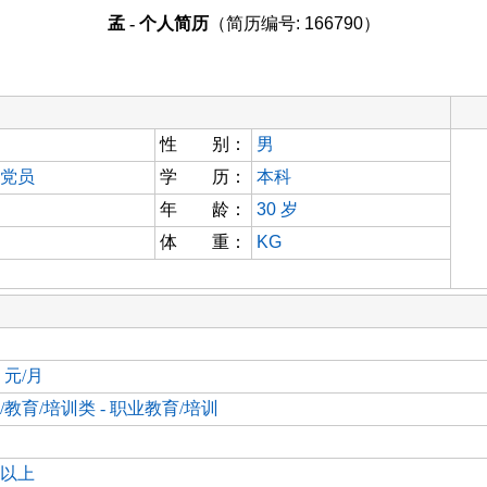
孟 - 个人简历
（简历编号: 166790）
性 别：
男
党员
学 历：
本科
年 龄：
30
岁
体 重：
KG
0 元/月
/教育/培训类 - 职业教育/培训
以上