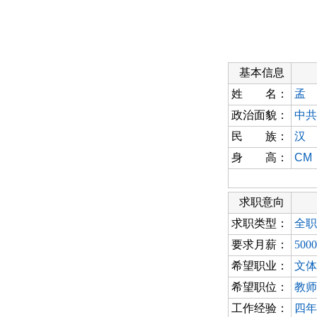
基本信息
姓 名：
孟
政治面貌：
中共
民 族：
汉
身 高：
CM
求职意向
求职类型：
全职
要求月薪：
500
希望职业：
文体
希望职位：
教师
工作经验：
四年