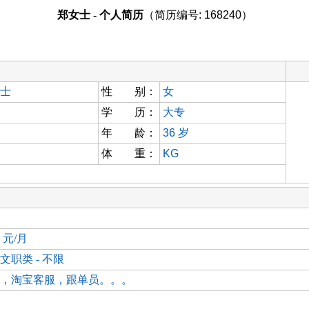
郑女士 - 个人简历
（简历编号: 168240）
士
性 别：
女
学 历：
大专
年 龄：
36
岁
体 重：
KG
0 元/月
文职类 - 不限
，淘宝客服，跟单员。。。