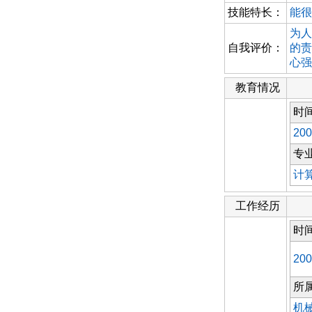
技能特长：
能很
为人
自我评价：
的责
心强
教育情况
时
200
专
计
工作经历
时
200
所
机