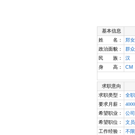
基本信息
姓 名：
郑女
政治面貌：
群众
民 族：
汉
身 高：
CM
求职意向
求职类型：
全职
要求月薪：
400
希望职业：
公司
希望职位：
文员
工作经验：
不限