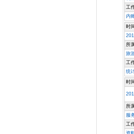
工
内
时
201
所
旅
工
统
时
201
所
服
工
资