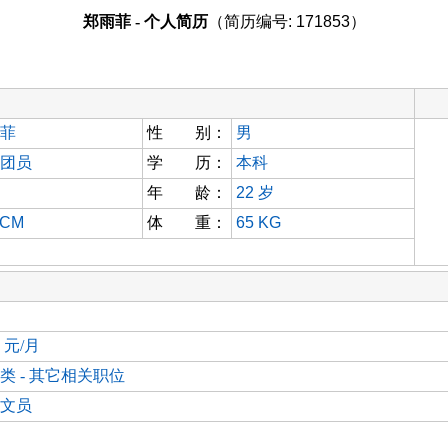
郑雨菲 - 个人简历
（简历编号: 171853）
菲
性 别：
男
团员
学 历：
本科
年 龄：
22
岁
 CM
体 重：
65 KG
0 元/月
类 - 其它相关职位
文员