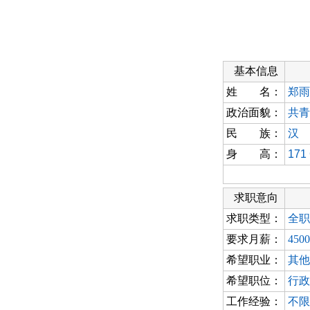
基本信息
姓 名：
郑雨
政治面貌：
共青
民 族：
汉
身 高：
171
求职意向
求职类型：
全职
要求月薪：
450
希望职业：
其他
希望职位：
行政
工作经验：
不限